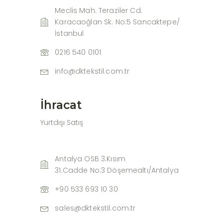
Meclis Mah. Teraziler Cd.
Karacaoğlan Sk. No:5 Sancaktepe/
İstanbul
0216 540 0101
info@dktekstil.com.tr
İhracat
Yurtdışı Satış
Antalya OSB 3.Kısım
31.Cadde No:3 Döşemealtı/Antalya
+90 533 693 10 30
sales@dktekstil.com.tr