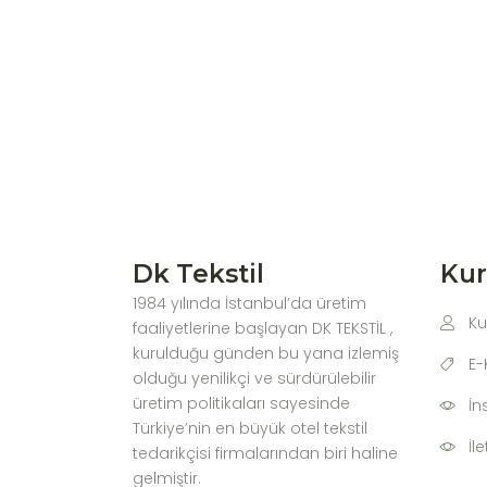
Dk Tekstil
Ku
1984 yılında İstanbul’da üretim
Ku
faaliyetlerine başlayan DK TEKSTİL ,
kurulduğu günden bu yana izlemiş
E-
olduğu yenilikçi ve sürdürülebilir
üretim politikaları sayesinde
İn
Türkiye’nin en büyük otel tekstil
İl
tedarikçisi firmalarından biri haline
gelmiştir.