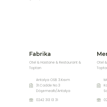
Fabrika
Mer
Otel & Hastane & Restaurant &
Otel 
Toptan
Topta
Antalya OSB 3.Kısım
Me
31.Cadde No:3
K
Döşemealtı/Antalya
S
0242 313 13 31
02