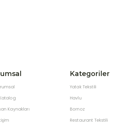
rumsal
Kategoriler
rumsal
Yatak Tekstili
Katalog
Havlu
san Kaynakları
Bornoz
etişim
Restaurant Tekstili