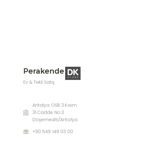
Perakende
Ev & Tekli Satış
Antalya OSB 3.Kısım
31.Cadde No:3
Döşemealtı/Antalya
+90 549 149 03 00