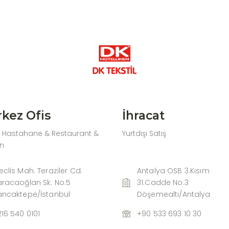
kez Ofis
İhracat
& Hastahane & Restaurant &
Yurtdışı Satış
n
clis Mah. Teraziler Cd.
Antalya OSB 3.Kısım
aracaoğlan Sk. No:5
31.Cadde No:3
ancaktepe/İstanbul
Döşemealtı/Antalya
16 540 0101
+90 533 693 10 30