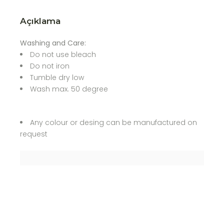
Açıklama
Washing and Care:
Do not use bleach
Do not iron
Tumble dry low
Wash max. 50 degree
Any colour or desing can be manufactured on
request