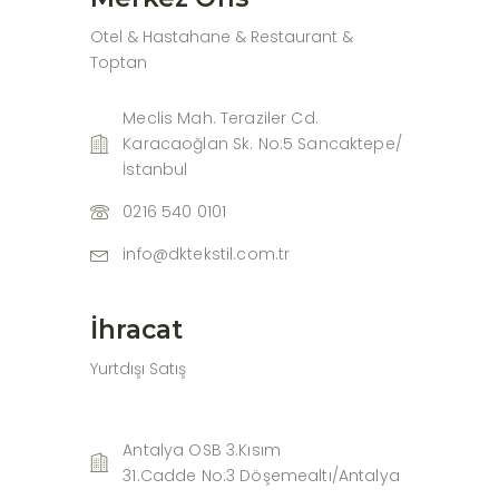
Otel & Hastahane & Restaurant &
Toptan
Meclis Mah. Teraziler Cd.
Karacaoğlan Sk. No:5 Sancaktepe/
İstanbul
0216 540 0101
info@dktekstil.com.tr
İhracat
Yurtdışı Satış
Antalya OSB 3.Kısım
31.Cadde No:3 Döşemealtı/Antalya