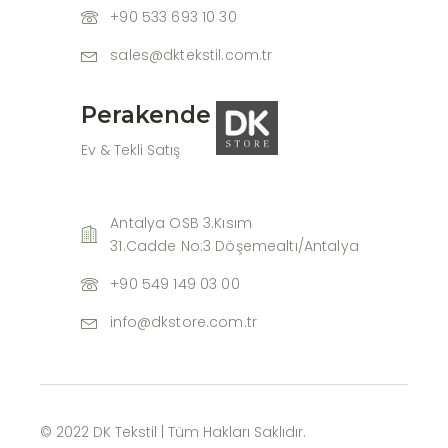
+90 533 693 10 30
sales@dktekstil.com.tr
Perakende
Ev & Tekli Satış
Antalya OSB 3.Kısım
31.Cadde No:3 Döşemealtı/Antalya
+90 549 149 03 00
info@dkstore.com.tr
© 2022 DK Tekstil | Tüm Hakları Saklıdır.