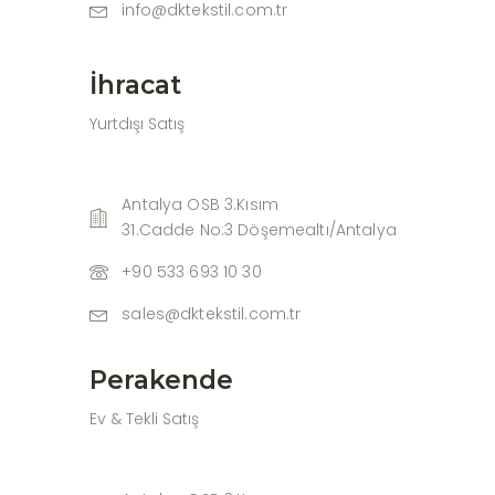
info@dktekstil.com.tr
İhracat
Yurtdışı Satış
Antalya OSB 3.Kısım
31.Cadde No:3 Döşemealtı/Antalya
+90 533 693 10 30
sales@dktekstil.com.tr
Perakende
Ev & Tekli Satış