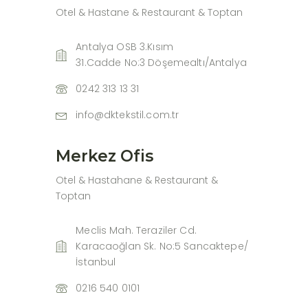
Otel & Hastane & Restaurant & Toptan
Antalya OSB 3.Kısım
31.Cadde No:3 Döşemealtı/Antalya
0242 313 13 31
info@dktekstil.com.tr
Merkez Ofis
Otel & Hastahane & Restaurant &
Toptan
Meclis Mah. Teraziler Cd.
Karacaoğlan Sk. No:5 Sancaktepe/
İstanbul
0216 540 0101